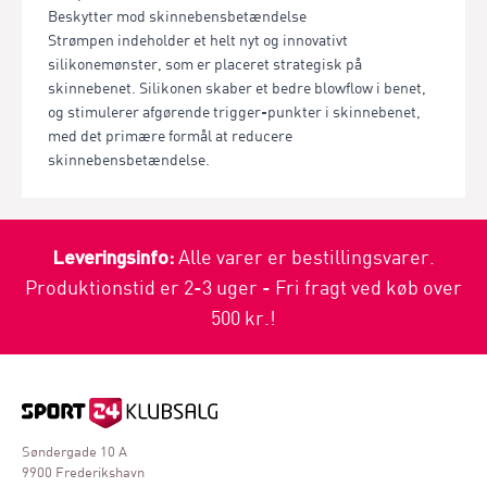
Beskytter mod skinnebensbetændelse
Strømpen indeholder et helt nyt og innovativt
silikonemønster, som er placeret strategisk på
skinnebenet. Silikonen skaber et bedre blowflow i benet,
og stimulerer afgørende trigger-punkter i skinnebenet,
med det primære formål at reducere
skinnebensbetændelse.
Leveringsinfo:
Alle varer er bestillingsvarer.
Produktionstid er 2-3 uger - Fri fragt ved køb over
500 kr.!
Søndergade 10 A
9900 Frederikshavn