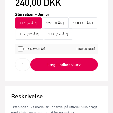
240,00 DKK
Størrelser - Junior
116 (6 ÅR)
128 (8 ÅR)
140 (10 ÅR)
152 (12 ÅR)
164 (14 ÅR)
Lille Navn (Lår)
(+50,00 DKK)
Læg i indkøbskurv
Beskrivelse
Træningsbuks model er underdel på Officiel Klub dragt
med klub logo og mulighed for navnetryk.