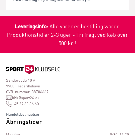
Leveringsinfo:
Alle varer er bestillingsvarer.
Produktionstid er 2-3 uger - Fri fragt ved køb over
500 kr.!
Søndergade 10 A
9900 Frederikshavn
CVR-nummer: 38706667
kbk@sport24.dk
+45 29 33 36 60
Handelsbetingelser
Åbningstider
Mandag
9:30-17.30