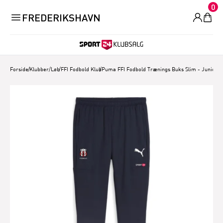
0
FREDERIKSHAVN
Forside
/
Klubber/Løb
/
FFI Fodbold Klub
/
Puma FFI Fodbold Trænings Buks Slim - Junior