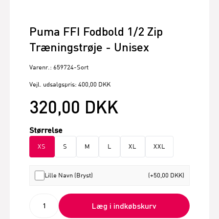
Puma FFI Fodbold 1/2 Zip
Træningstrøje - Unisex
Varenr.: 659724-Sort
Vejl. udsalgspris: 400,00 DKK
320,00 DKK
Størrelse
XS
S
M
L
XL
XXL
Lille Navn (Bryst)
(+50,00 DKK)
Læg i indkøbskurv