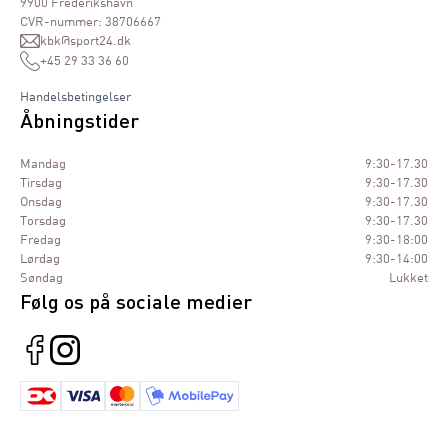
9900 Frederikshavn
CVR-nummer: 38706667
kbk@sport24.dk
+45 29 33 36 60
Handelsbetingelser
Åbningstider
Mandag
9:30-17.30
Tirsdag
9:30-17.30
Onsdag
9:30-17.30
Torsdag
9:30-17.30
Fredag
9:30-18:00
Lørdag
9:30-14:00
Søndag
Lukket
Følg os på sociale medier