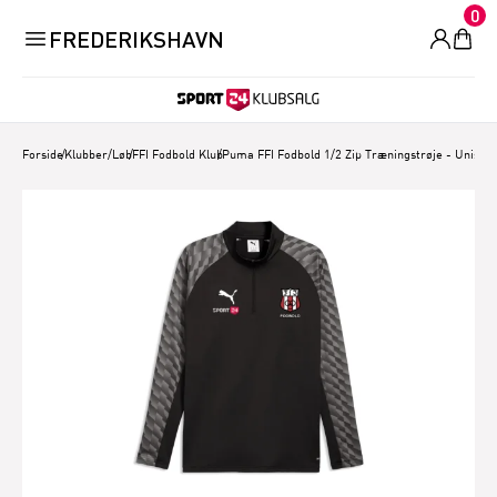
0
FREDERIKSHAVN
Forside
/
Klubber/Løb
/
FFI Fodbold Klub
/
Puma FFI Fodbold 1/2 Zip Træningstrøje - Unisex