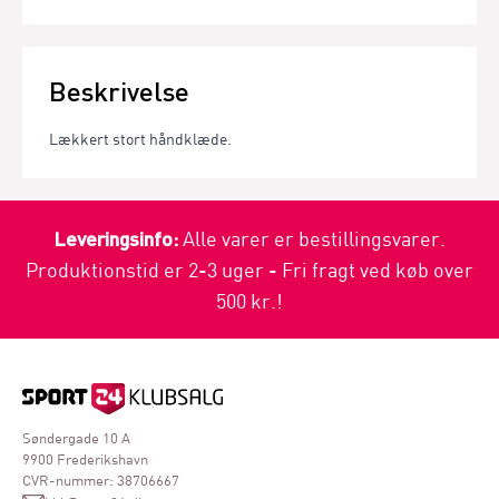
Beskrivelse
Lækkert stort håndklæde.
Leveringsinfo:
Alle varer er bestillingsvarer.
Produktionstid er 2-3 uger - Fri fragt ved køb over
500 kr.!
Søndergade 10 A
9900 Frederikshavn
CVR-nummer: 38706667