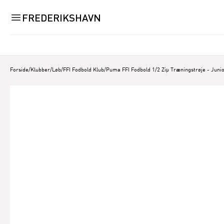
FREDERIKSHAVN
Forside
/
Klubber/Løb
/
FFI Fodbold Klub
/
Puma FFI Fodbold 1/2 Zip Træningstrøje - Juni