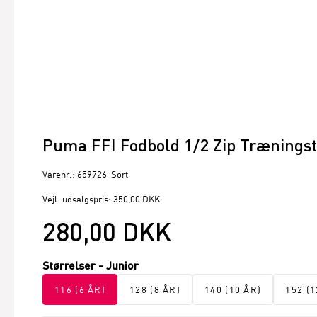
Puma FFI Fodbold 1/2 Zip Træningstr
Varenr.: 659726-Sort
Vejl. udsalgspris: 350,00 DKK
280,00 DKK
Størrelser - Junior
116 (6 ÅR)
128 (8 ÅR)
140 (10 ÅR)
152 (1