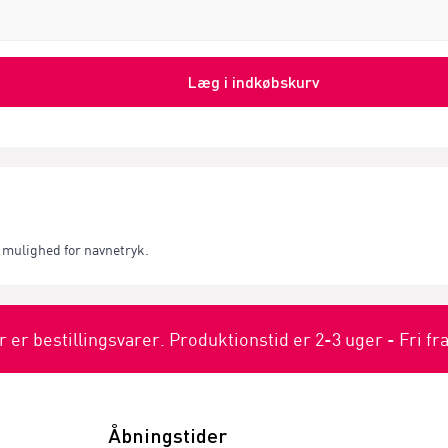
Læg i indkøbskurv
 mulighed for navnetryk.
r er bestillingsvarer. Produktionstid er 2-3 uger - Fri fr
Åbningstider